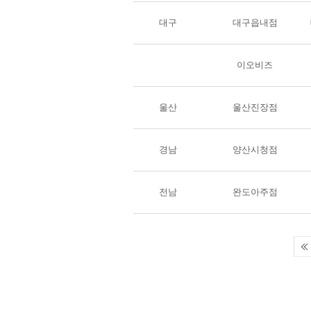
대구
대구읍내점
이오비즈
울산
울산진장점
경남
양산시청점
전남
완도아주점