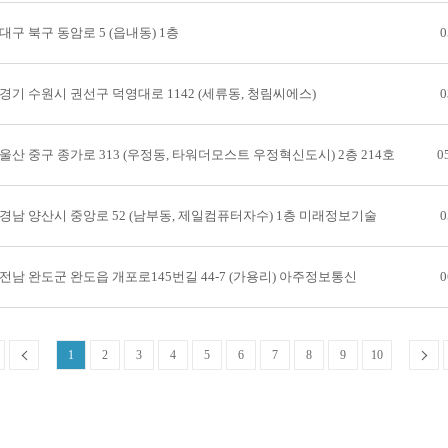
대구 북구 동암로 5 (읍내동) 1층
0
경기 수원시 권선구 덕영대로 1142 (세류동, 청림씨에스)
0
울산 중구 종가로 313 (우정동, 타워더모스트 우정혁신도시) 2층 214호
0
경남 양산시 중앙로 52 (남부동, 제일컴퓨터자수) 1층 미래정보기술
0
전남 완도군 완도읍 개포로145번길 44-7 (가용리) 아주정보통신
0
1
2
3
4
5
6
7
8
9
10