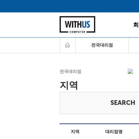
회
전국대리점
서
전국대리점
인
지역
충
찾아
호
영
지역
대리점명