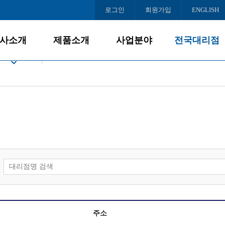
로그인
회원가입
ENGLISH
사소개
제품소개
사업분야
전국대리점
회사소개
데스크탑
사업개요
서울
공지사항
게임PC
PC사업
인천/경기
울
경영철학
올인원PC
대리점모집
충청/강원
천/경기
BI/CI
노트북
호남/제주
조직도
모니터
영남
청/강원
오시는 길
주변/사무기기
남/제주
서버/NAS
남
소프트웨어
주소