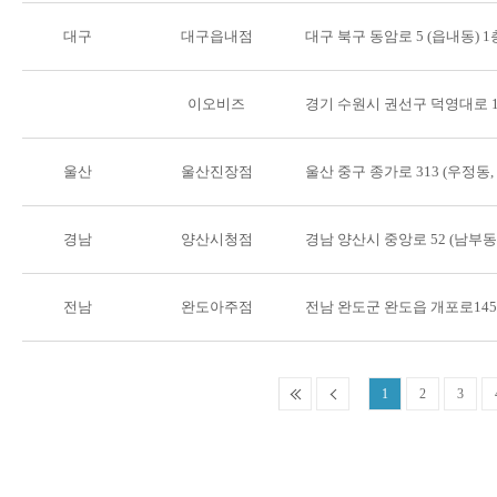
대구
대구읍내점
대구 북구 동암로 5 (읍내동) 1
이오비즈
경기 수원시 권선구 덕영대로 11
울산
울산진장점
울산 중구 종가로 313 (우정동
경남
양산시청점
경남 양산시 중앙로 52 (남부
전남
완도아주점
전남 완도군 완도읍 개포로145
1
2
3