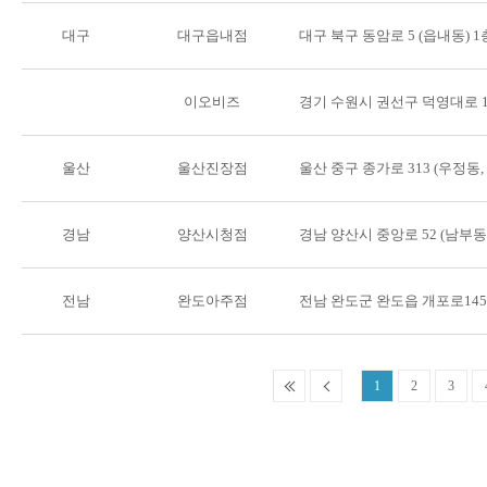
대구
대구읍내점
대구 북구 동암로 5 (읍내동) 1
이오비즈
경기 수원시 권선구 덕영대로 11
울산
울산진장점
울산 중구 종가로 313 (우정동
경남
양산시청점
경남 양산시 중앙로 52 (남부
전남
완도아주점
전남 완도군 완도읍 개포로145
1
2
3