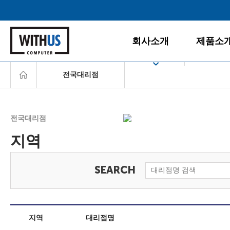
회사소개
제품소
전국대리점
회사소개
데스크탑
공지사항
게임PC
서울
경영철학
올인원PC
전국대리점
인천/경기
BI/CI
노트북
지역
조직도
모니터
충청/강원
찾아오시는 길
주변/사무
호남/제주
서버/NAS
영남
소프트웨
지역
대리점명