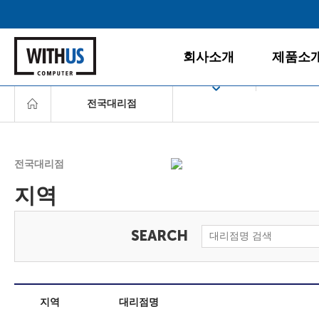
회사소개
제품소
전국대리점
회사소개
데스크탑
공지사항
게임PC
서울
경영철학
올인원PC
전국대리점
인천/경기
BI/CI
노트북
지역
조직도
모니터
충청/강원
찾아오시는 길
주변/사무
호남/제주
서버/NAS
영남
소프트웨
지역
대리점명