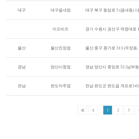
대구
대구읍내점
대구 북구 동암로 5 (읍내동) 1
이오비즈
경기 수원시 권선구 덕영대로 11
울산
울산진장점
울산 중구 종가로 313 (우정동
경남
양산시청점
경남 양산시 중앙로 52 (남부
전남
완도아주점
전남 완도군 완도읍 개포로145
1
2
3