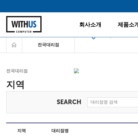
회사소개
제품소
전국대리점
회사소개
데스크탑
공지사항
게임PC
서울
경영철학
올인원PC
전국대리점
인천/경기
BI/CI
노트북
지역
조직도
모니터
충청/강원
찾아오시는 길
주변/사무
호남/제주
서버/NAS
영남
소프트웨
지역
대리점명