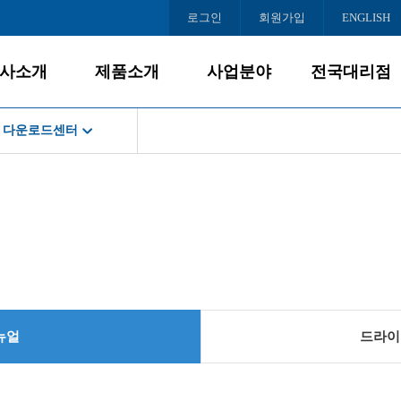
로그인
회원가입
ENGLISH
사소개
제품소개
사업분야
전국대리점
다운로드센터
회사소개
데스크탑
사업개요
서울
공지사항
게임PC
PC사업
인천/경기
스경영
경영철학
올인원PC
대리점모집
충청/강원
서비스
BI/CI
노트북
호남/제주
조직도
모니터
영남
로드센터
오시는 길
주변/사무기기
스센터
서버/NAS
소프트웨어
뉴얼
드라이
인문의