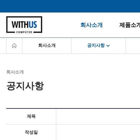
회사소개
제품소
회사소개
공지사항
회사소개
데스크탑
공지사항
게임PC
회사소개
경영철학
올인원PC
회사소개
공지사항
BI/CI
노트북
공지사항
조직도
모니터
경영철학
찾아오시는 길
주변/사무
BI/CI
서버/NAS
조직도
소프트웨
제목
찾아오시는 길
작성일