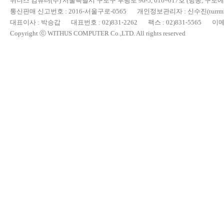
위더스 컴퓨터(주) 서울특별시 구로구 부광로 96-5, 616~617호 (항동, 구로
통신판매 신고번호 : 2016-서울구로-0565 개인정보관리자 : 신수진(turrml@
대표이사 : 박승갑 대표번호 : 02)831-2262 팩스 : 02)831-5565 이메일 : 
Copyright ⓒ WITHUS COMPUTER Co.,LTD. All rights reserved