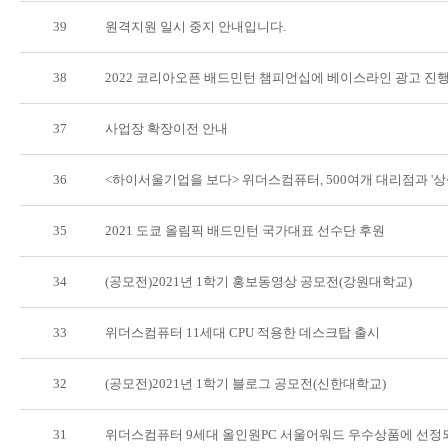
39
원격지원 일시 중지 안내입니다.
38
2022 코리아오픈 배드민턴 챔피언십에 베이스라인 광고 진
37
사업장 확장이전 안내
36
<하이서울기업을 보다> 위더스컴퓨터, 500여개 대리점과 '상생경
35
2021 도쿄 올림픽 배드민턴 국가대표 선수단 후원
34
(공모전)2021년 1학기 홍보동영상 공모전(강원대학교)
33
위더스컴퓨터 11세대 CPU 적용한 데스크탑 출시
32
(공모전)2021년 1학기 블로그 공모전(신한대학교)
31
위더스컴퓨터 9세대 올인원PC 서울어워드 우수상품에 선정