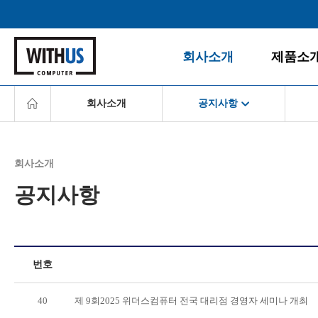
회사소개
제품소
회사소개
공지사항
회사소개
데스크탑
공지사항
게임PC
회사소개
경영철학
올인원PC
회사소개
공지사항
BI/CI
노트북
공지사항
조직도
모니터
경영철학
찾아오시는 길
주변/사무
BI/CI
서버/NAS
조직도
소프트웨
번호
찾아오시는 길
40
제 9회2025 위더스컴퓨터 전국 대리점 경영자 세미나 개최