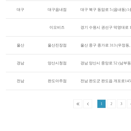
대구
대구읍내점
대구 북구 동암로 5 (읍내동) 1
이오비즈
경기 수원시 권선구 덕영대로 11
울산
울산진장점
울산 중구 종가로 313 (우정동
경남
양산시청점
경남 양산시 중앙로 52 (남부
전남
완도아주점
전남 완도군 완도읍 개포로145
1
2
3