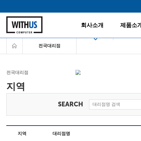
회사소개
제품소
전국대리점
회사소개
데스크탑
공지사항
게임PC
서울
경영철학
올인원PC
전국대리점
인천/경기
BI/CI
노트북
지역
조직도
모니터
충청/강원
찾아오시는 길
주변/사무
호남/제주
서버/NAS
영남
소프트웨
지역
대리점명