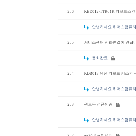
256
KBD012-TTR01K 키보드스
안녕하세요 위더스컴퓨터
255
서비스센터 전화연결이 안됩
통화완료
254
KDB013 유선 키보드 키스킨
안녕하세요 위더스컴퓨터
253
윈도우 정품인증
안녕하세요 위더스컴퓨터
252
ws2401m 어댑터