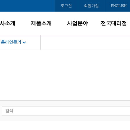
로그인
회원가입
ENGLISH
사소개
제품소개
사업분야
전국대리점
온라인문의
회사소개
데스크탑
사업개요
서울
공지사항
게임PC
PC사업
인천/경기
스경영
경영철학
올인원PC
대리점모집
충청/강원
서비스
BI/CI
노트북
호남/제주
조직도
모니터
영남
로드센터
오시는 길
주변/사무기기
스센터
서버/NAS
소프트웨어
인문의