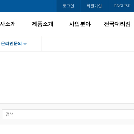
로그인
회원가입
ENGLISH
사소개
제품소개
사업분야
전국대리점
온라인문의
회사소개
데스크탑
사업개요
서울
공지사항
게임PC
PC사업
인천/경기
스경영
경영철학
올인원PC
대리점모집
충청/강원
서비스
BI/CI
노트북
호남/제주
조직도
모니터
영남
로드센터
오시는 길
주변/사무기기
스센터
서버/NAS
소프트웨어
인문의