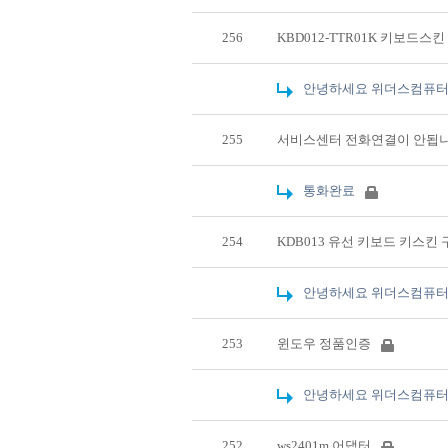
256
KBD012-TTR01K 키보드스
안녕하세요 위더스컴퓨터
255
서비스센터 전화연결이 안됩
통화완료
254
KDB013 유선 키보드 키스킨
안녕하세요 위더스컴퓨터
253
윈도우 정품인증
안녕하세요 위더스컴퓨터
252
ws2401m 어댑터