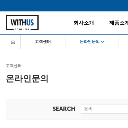
회사소개
제품소
고객센터
온라인문의
회사소개
데스크탑
공지사항
게임PC
서비스경영
경영철학
올인원PC
고객센터
고객서비스
BI/CI
노트북
온라인문의
조직도
모니터
다운로드센터
찾아오시는 길
주변/사무
서비스센터
서버/NAS
FAQ
소프트웨
온라인문의