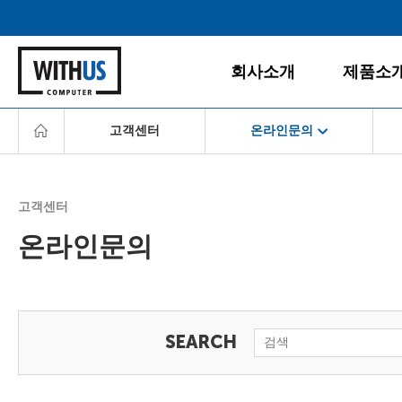
회사소개
제품소
고객센터
온라인문의
회사소개
데스크탑
공지사항
게임PC
서비스경영
경영철학
올인원PC
고객센터
고객서비스
BI/CI
노트북
온라인문의
조직도
모니터
다운로드센터
찾아오시는 길
주변/사무
서비스센터
서버/NAS
FAQ
소프트웨
온라인문의