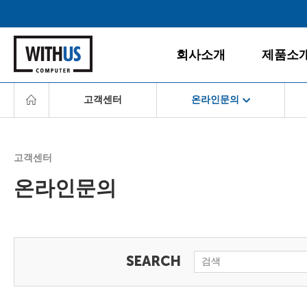
회사소개
제품소
고객센터
온라인문의
회사소개
데스크탑
공지사항
게임PC
서비스경영
경영철학
올인원PC
고객센터
고객서비스
BI/CI
노트북
온라인문의
조직도
모니터
다운로드센터
찾아오시는 길
주변/사무
서비스센터
서버/NAS
FAQ
소프트웨
온라인문의