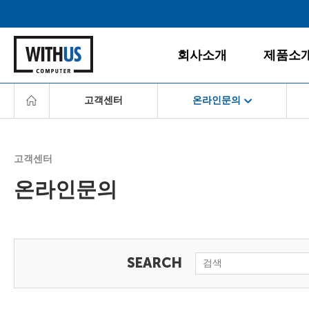
회사소개
제품소
고객센터
온라인문의
회사소개
데스크탑
공지사항
게임PC
서비스경영
경영철학
올인원PC
고객센터
고객서비스
BI/CI
노트북
온라인문의
조직도
모니터
다운로드센터
찾아오시는 길
주변/사무
서비스센터
서버/NAS
FAQ
소프트웨
온라인문의