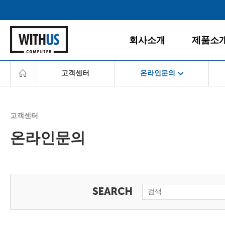
회사소개
제품소
고객센터
온라인문의
회사소개
데스크탑
공지사항
게임PC
서비스경영
경영철학
올인원PC
고객센터
고객서비스
BI/CI
노트북
온라인문의
조직도
모니터
다운로드센터
찾아오시는 길
주변/사무
서비스센터
서버/NAS
FAQ
소프트웨
온라인문의