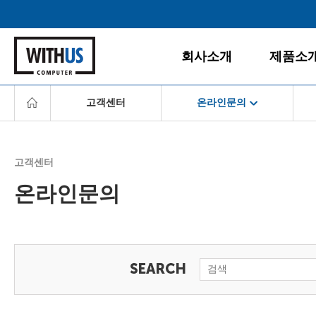
회사소개
제품소
고객센터
온라인문의
회사소개
데스크탑
공지사항
게임PC
서비스경영
경영철학
올인원PC
고객센터
고객서비스
BI/CI
노트북
온라인문의
조직도
모니터
다운로드센터
찾아오시는 길
주변/사무
서비스센터
서버/NAS
FAQ
소프트웨
온라인문의