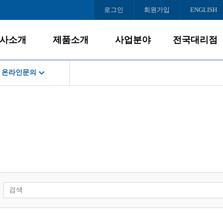
로그인
회원가입
ENGLISH
사소개
제품소개
사업분야
전국대리점
온라인문의
회사소개
데스크탑
사업개요
서울
공지사항
게임PC
PC사업
인천/경기
스경영
경영철학
올인원PC
대리점모집
충청/강원
서비스
BI/CI
노트북
호남/제주
조직도
모니터
영남
로드센터
오시는 길
주변/사무기기
스센터
서버/NAS
소프트웨어
인문의