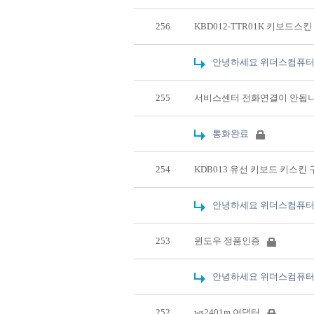
256
KBD012-TTR01K 키보드스
안녕하세요 위더스컴퓨터
255
서비스센터 전화연결이 안됩
통화완료
254
KDB013 유선 키보드 키스킨
안녕하세요 위더스컴퓨터
253
윈도우 정품인증
안녕하세요 위더스컴퓨터
252
ws2401m 어댑터