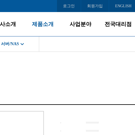
로그인
회원가입
ENGLISH
사소개
제품소개
사업분야
전국대리점
서버/NAS
회사소개
데스크탑
사업개요
서울
공지사항
게임PC
PC사업
인천/경기
크탑
경영철학
올인원PC
대리점모집
충청/강원
C
BI/CI
노트북
호남/제주
조직도
모니터
영남
PC
오시는 길
주변/사무기기
북
서버/NAS
터
소프트웨어
/사무기기
·
NAS
·