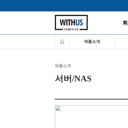
회
제품소개
데스
제품소개
게임P
서버/NAS
올인원
찾아
노트
모니
주변
서버/