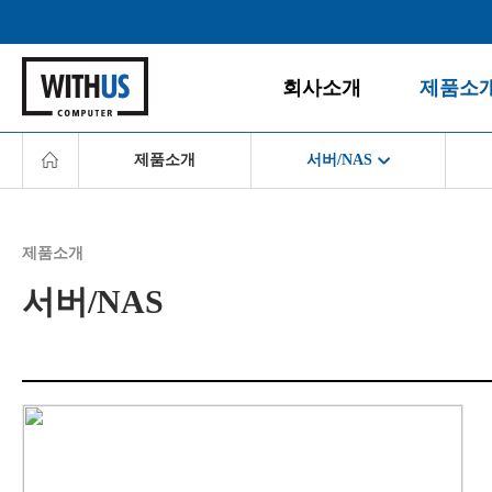
회사소개
제품소
제품소개
서버/NAS
회사소개
데스크탑
공지사항
게임PC
데스크탑
경영철학
올인원PC
제품소개
게임PC
BI/CI
노트북
서버/NAS
조직도
모니터
올인원PC
찾아오시는 길
주변/사무
노트북
서버/NAS
모니터
소프트웨
주변/사무기기
서버/NAS