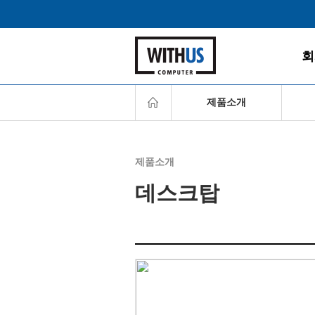
회
제품소개
데스
제품소개
게임P
데스크탑
올인원
찾아
노트
모니
주변
서버/