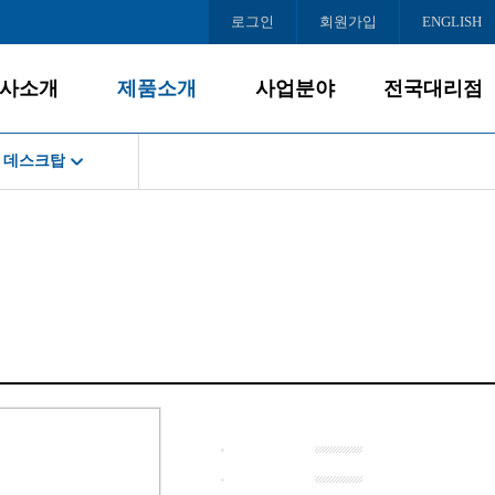
로그인
회원가입
ENGLISH
사소개
제품소개
사업분야
전국대리점
데스크탑
회사소개
데스크탑
사업개요
서울
공지사항
게임PC
PC사업
인천/경기
크탑
경영철학
올인원PC
대리점모집
충청/강원
C
BI/CI
노트북
호남/제주
조직도
모니터
영남
PC
오시는 길
주변/사무기기
북
서버/NAS
터
소프트웨어
/사무기기
·
NAS
·