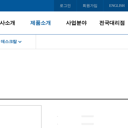
로그인
회원가입
ENGLISH
사소개
제품소개
사업분야
전국대리점
데스크탑
회사소개
데스크탑
사업개요
서울
공지사항
게임PC
PC사업
인천/경기
크탑
경영철학
올인원PC
대리점모집
충청/강원
C
BI/CI
노트북
호남/제주
조직도
모니터
영남
PC
오시는 길
주변/사무기기
북
서버/NAS
터
소프트웨어
/사무기기
·
NAS
·