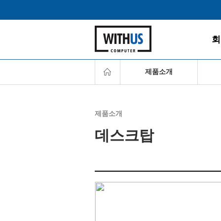
회
제품소개
데스
제품소개
게임P
데스크탑
올인원
찾아
노트
모니
주변
서버/